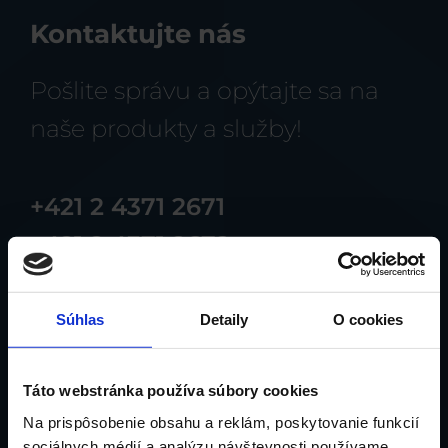
Kontaktujte nás
Pošlite správu a opýtajte sa na
naše produkty a služby!
+421 2 4371 2671
+421 2 4371 2672
+421 903 242 195
Súhlas
Detaily
O cookies
Táto webstránka používa súbory cookies
Na prispôsobenie obsahu a reklám, poskytovanie funkcií
sociálnych médií a analýzu návštevnosti používame