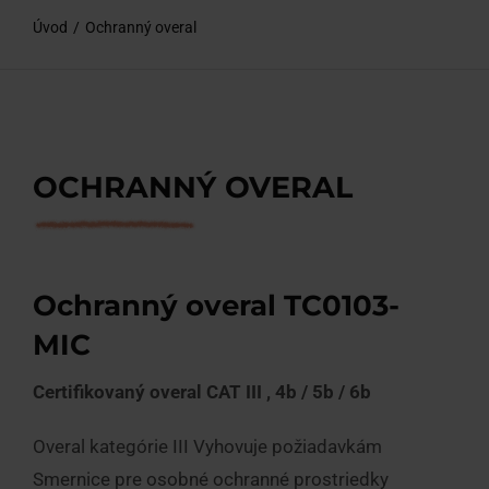
O nás
Úvod
Ochranný overal
Kontakty
Chcem poradiť
OCHRANNÝ OVERAL
Ochranný overal TC0103-
MIC
Certifikovaný overal CAT III , 4b / 5b / 6b
Overal kategórie III Vyhovuje požiadavkám
Smernice pre osobné ochranné prostriedky