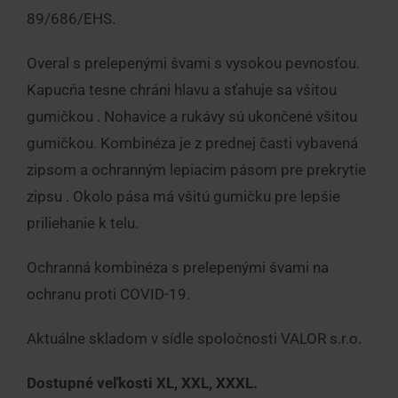
89/686/EHS.
Overal s prelepenými švami s vysokou pevnosťou.
Kapucňa tesne chráni hlavu a sťahuje sa všitou
gumičkou . Nohavice a rukávy sú ukončené všitou
gumičkou. Kombinéza je z prednej časti vybavená
zipsom a ochranným lepiacim pásom pre prekrytie
zipsu . Okolo pása má všitú gumičku pre lepšie
priliehanie k telu.
Ochranná kombinéza s prelepenými švami na
ochranu proti COVID-19.
Aktuálne skladom v sídle spoločnosti VALOR s.r.o.
Dostupné veľkosti XL, XXL, XXXL.