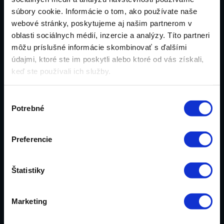
súbory cookie. Informácie o tom, ako používate naše
webové stránky, poskytujeme aj našim partnerom v
oblasti sociálnych médií, inzercie a analýzy. Títo partneri
môžu príslušné informácie skombinovať s ďalšími
údajmi, ktoré ste im poskytli alebo ktoré od vás získali,
keď ste používali ich služby.
Výrobou kvalitných produktov sa snažíme o
spokojnosť zákazníkov.
Výber
Potrebné
súhlasu
Preferencie
Dajte nám o sebe vedieť
Štatistiky
Marketing