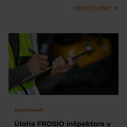
VŠETKY ČLÁNKY
Zaujímavosti
Úloha FROSIO inšpektora v