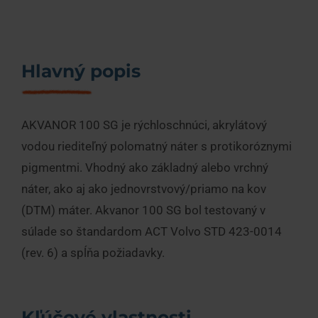
O nás
Kontakty
Hlavný popis
Chcem poradiť
AKVANOR 100 SG je rýchloschnúci, akrylátový
vodou riediteľný polomatný náter s protikoróznymi
pigmentmi. Vhodný ako základný alebo vrchný
náter, ako aj ako jednovrstvový/priamo na kov
(DTM) máter. Akvanor 100 SG bol testovaný v
súlade so štandardom ACT Volvo STD 423-0014
(rev. 6) a spĺňa požiadavky.
Kľúčové vlastnosti