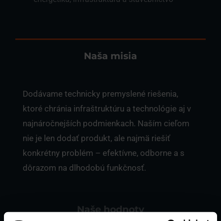
Naša misia
Dodávame technicky premyslené riešenia,
ktoré chránia infraštruktúru a technológie aj v
najnáročnejších podmienkach. Naším cieľom
nie je len dodať produkt, ale najmä riešiť
konkrétny problém – efektívne, odborne a s
dôrazom na dlhodobú funkčnosť.
Naše hodnoty