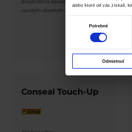
dvojzložkový epoxidový náter s
alebo ktoré od vás získali, ke
vysokým obsahom zinku
Výber
Potrebné
súhlasu
»
Odmietnuť
Conseal Touch-Up