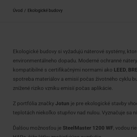
Úvod
Ekologické budovy
Ekologické budovy si vyžadujú náterové systémy, ktoré
environmentálneho dopadu. Moderné ochranné nátery 
kompatibilné s certifikačnými normami ako
LEED
,
BR
spotreba materiálov a emisií počas životného cyklu 
znížené riziko vzniku emisií počas aplikácie.
Z portfólia značky
Jotun
je pre ekologické stavby vh
teplotách niekoľko stupňov nad nulou. Vyznačuje sa
Ďalšou možnosťou je
SteelMaster 1200 WF
, vodou r