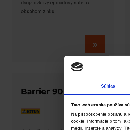
dvojzložkový epoxidový náter s
obsahom zinku
»
Súhlas
Barrier 90
Táto webstránka používa sú
Na prispôsobenie obsahu a r
cookie. Informácie o tom, ak
médií, inzercie a analýzy. Tí