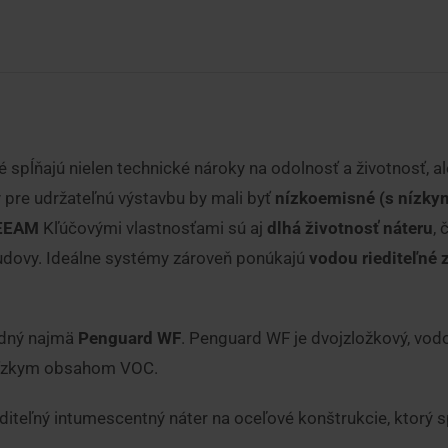
 spĺňajú nielen technické nároky na odolnosť a životnosť, al
pre udržateľnú výstavbu by mali byť
nízkoemisné (s nízk
EEAM
Kľúčovými vlastnosťami sú aj
dlhá životnosť náteru
,
budovy. Ideálne systémy zároveň ponúkajú
vodou riediteľné 
odný najmä
Penguard WF
. Penguard WF je dvojzložkový, vodo
 nízkym obsahom VOC.
iediteľný intumescentný náter na oceľové konštrukcie, ktor