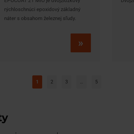
EPOCOAT 21 MIO je dvojzložkový
Dvojz
rýchloschnúci epoxidový základný
náter s obsahom železnej sľudy.
»
1
2
3
…
5
ty