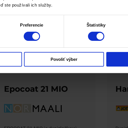
dvojzložkový epoxidový náter s
dvojz
ď ste používali ich služby.
obsahom zinku
obsa
Preferencie
Štatistiky
»
Povoliť výber
Epocoat 21 MIO
Ha