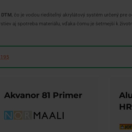
r DTM
, čo je vodou riediteľný akrylátový systém určený pre 
rstiev aj spotreba materiálu, vďaka čomu je šetrnejší k živo
 195
Akvanor 81 Primer
Al
HR