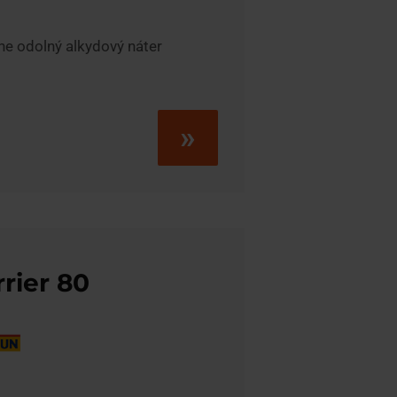
ne odolný alkydový náter
»
rier 80