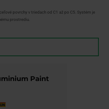
oceľové povrchy v triedach od C1 až po C5. Systém je
tnému prostrediu.
uminium Paint