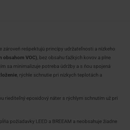
e zároveň rešpektujú princípy udržateľnosti a nízkeho
ym obsahom VOC)
, bez obsahu ťažkých kovov a plne
 čím sa minimalizuje potreba údržby a s ňou spojená
zloženie
, rýchle schnutie pri nízkych teplotách a
u riediteľný epoxidový náter s rýchlym schnutím už pri
ý spĺňa požiadavky LEED a BREEAM a neobsahuje žiadne