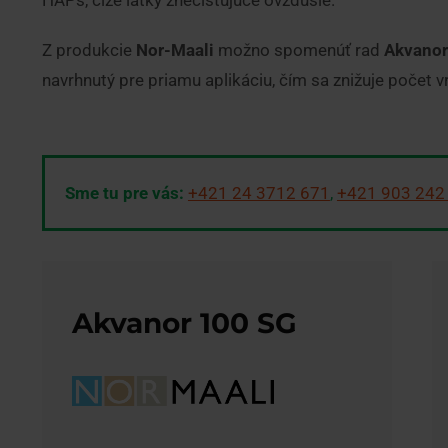
HAPs, čiže látky znečisťujúce ovzdušie.
Z produkcie
Nor-Maali
možno spomenúť rad
Akvano
navrhnutý pre priamu aplikáciu, čím sa znižuje počet v
Sme tu pre vás:
+421 24 3712 671
,
+421 903 242
Akvanor 100 SG