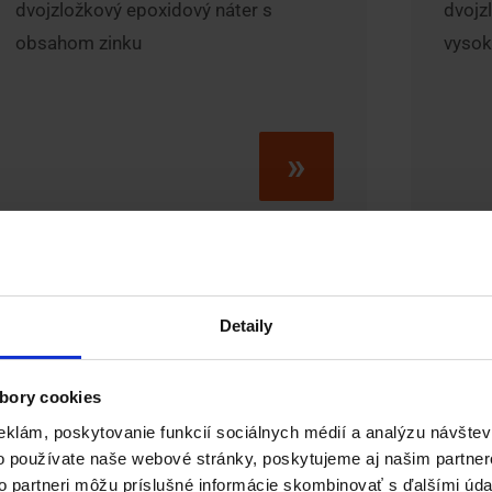
dvojzložkový epoxidový náter s
dvojz
obsahom zinku
vyso
»
Detaily
Barrier Plus
Ba
bory cookies
eklám, poskytovanie funkcií sociálnych médií a analýzu návšte
o používate naše webové stránky, poskytujeme aj našim partner
to partneri môžu príslušné informácie skombinovať s ďalšími údaj