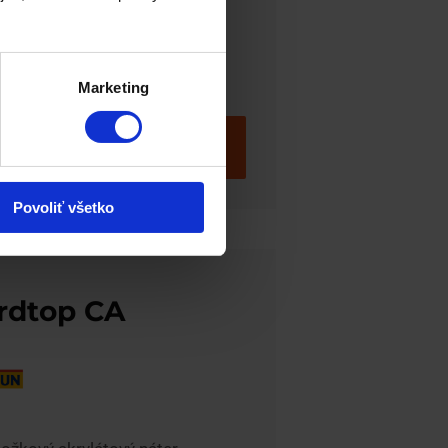
ložkový epoxidový náter s
hom zinku
Marketing
»
Povoliť všetko
rdtop CA