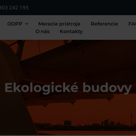
903 242 195
OOPP
Meracie prístroje
Referencie
FA
O nás
Kontakty
Ekologické budovy