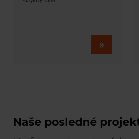
Akrylový náter
»
Naše posledné projek