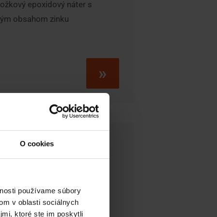
ložkový epoxidový náter s
kým obsahom zinku
»
O cookies
rrier ZEP
vnosti používame súbory
om v oblasti sociálnych
mi, ktoré ste im poskytli