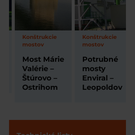
Konštrukcie
Konštrukcie
Ko
mostov
mostov
m
Most Márie
Potrubné
S
Valérie –
mosty
m
Štúrovo –
Enviral –
Č
Ostrihom
Leopoldov