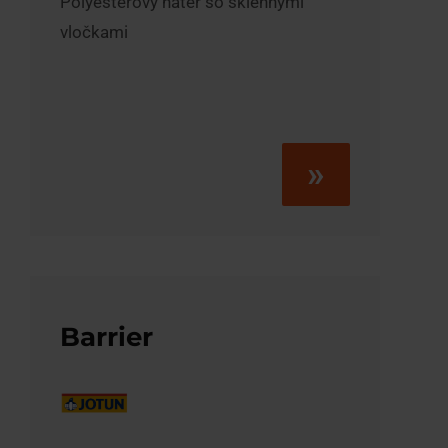
Polyesterový náter so sklennými
vločkami
»
Barrier