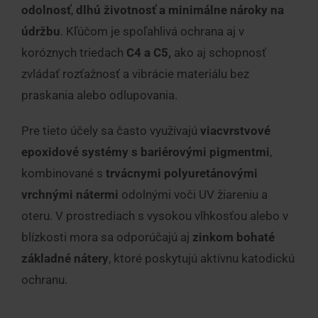
odolnosť
,
dlhú životnosť a minimálne nároky na
údržbu
. Kľúčom je spoľahlivá ochrana aj v
koróznych triedach
C4 a C5,
ako aj schopnosť
zvládať rozťažnosť a vibrácie materiálu bez
praskania alebo odlupovania.
Pre tieto účely sa často využívajú
viacvrstvové
epoxidové systémy s bariérovými pigmentmi
,
kombinované s
trvácnymi polyuretánovými
vrchnými nátermi
odolnými voči UV žiareniu a
oteru. V prostrediach s vysokou vlhkosťou alebo v
blízkosti mora sa odporúčajú aj
zinkom bohaté
základné nátery
, ktoré poskytujú aktívnu katodickú
ochranu.