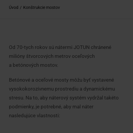
O nás
Úvod
Konštrukcie mostov
Kontakty
Chcem poradiť
Od 70-tych rokov sú nátermi JOTUN chránené
milióny štvorcových metrov oceľových
a betónových mostov.
Betónové a oceľové mosty môžu byť vystavené
vysokokorozívnemu prostrediu a dynamickému
stresu. Na to, aby náterový systém vydržal takéto
podmienky, je potrebné, aby mal náter
nasledujúce vlastnosti: