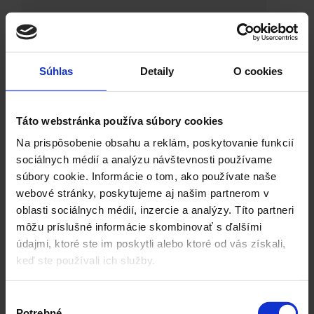
Epocoat 21 MIO
Súhlas
Detaily
O cookies
Táto webstránka používa súbory cookies
EPOCOAT 21 MIO je dvojzložkový
Na prispôsobenie obsahu a reklám, poskytovanie funkcií
rýchloschnúci epoxidový základný
sociálnych médií a analýzu návštevnosti používame
náter s obsahom železnej sľudy.
súbory cookie. Informácie o tom, ako používate naše
webové stránky, poskytujeme aj našim partnerom v
oblasti sociálnych médií, inzercie a analýzy. Títo partneri
môžu príslušné informácie skombinovať s ďalšími
»
údajmi, ktoré ste im poskytli alebo ktoré od vás získali,
keď ste používali ich služby.
Výber
Potrebné