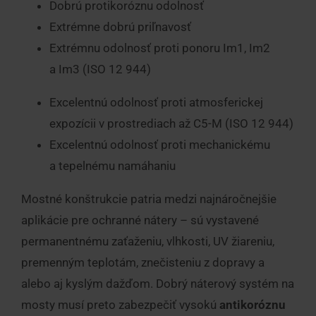
Dobrú protikoróznu odolnosť
Extrémne dobrú priľnavosť
Extrémnu odolnosť proti ponoru Im1, Im2
a Im3 (ISO 12 944)
Excelentnú odolnosť proti atmosferickej
expozícii v prostrediach až C5-M (ISO 12 944)
Excelentnú odolnosť proti mechanickému
a tepelnému namáhaniu
Mostné konštrukcie patria medzi najnáročnejšie
aplikácie pre ochranné nátery – sú vystavené
permanentnému zaťaženiu, vlhkosti, UV žiareniu,
premenným teplotám, znečisteniu z dopravy a
alebo aj kyslým dažďom. Dobrý náterový systém na
mosty musí preto zabezpečiť vysokú
antikoróznu