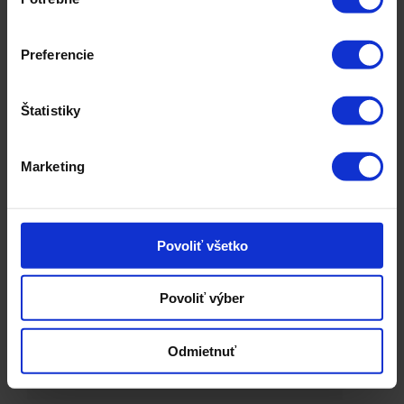
súhlasu
Preferencie
Epocoat 21 Primer
Štatistiky
Marketing
EPOCOAT 21 PRIMER je dvojzložkový
rýchloschnúci epoxidový základný
náter.
Povoliť všetko
Povoliť výber
»
Odmietnuť