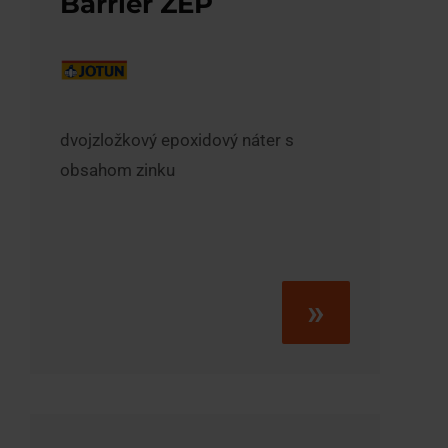
Barrier ZEP
dvojzložkový epoxidový náter s
obsahom zinku
»