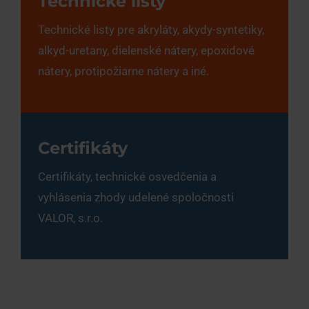
Technické listy
Technické listy pre akryláty, akydy-syntetiky,
alkyd-uretany, dielenské nátery, epoxidové
nátery, protipožiarne nátery a iné.
Certifikáty
Certifikáty, technické osvedčenia a
vyhlásenia zhody udelené spoločnosti
VALOR, s.r.o.