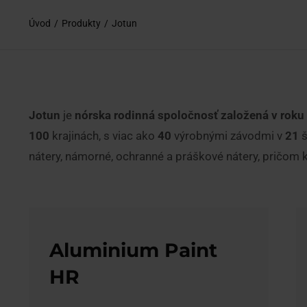
Úvod
Produkty
Jotun
Jotun
je
nórska rodinná spoločnosť založená v roku
100
krajinách, s viac ako
40
výrobnými závodmi v
21
š
nátery, námorné, ochranné a práškové nátery, pričom k
Aluminium Paint
HR