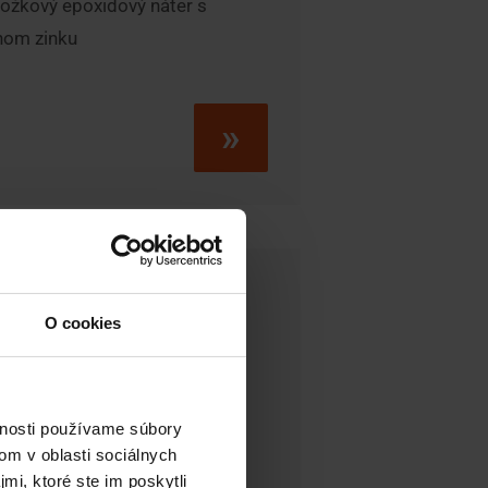
ložkový epoxidový náter s
hom zinku
»
oxy HR
O cookies
vnosti používame súbory
om v oblasti sociálnych
ne odolný dvojzložkový
mi, ktoré ste im poskytli