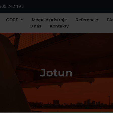
903 242 195
OOPP
Meracie prístroje
Referencie
FA
O nás
Kontakty
Jotun