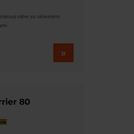
sterový náter so sklennými
ami
»
rier 80