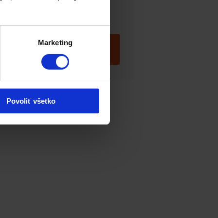
dový náter
Marketing
»
Povoliť všetko