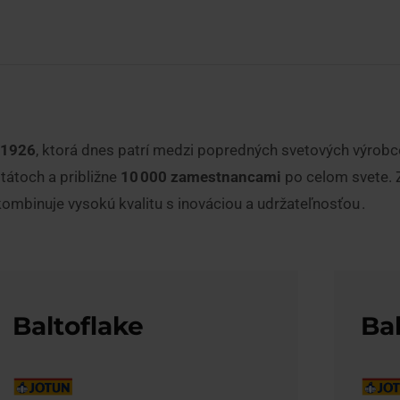
 1926
, ktorá dnes patrí medzi popredných svetových výrobco
tátoch a približne
10
000 zamestnancami
po celom svete. Z
ombinuje vysokú kvalitu s inováciou a udržateľnosťou .
Baltoflake
Bal