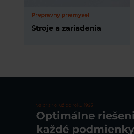
Prepravný priemysel
Stroje a zariadenia
Valor s.r.o. už do roku 1993
Optimálne riešeni
každé podmienk