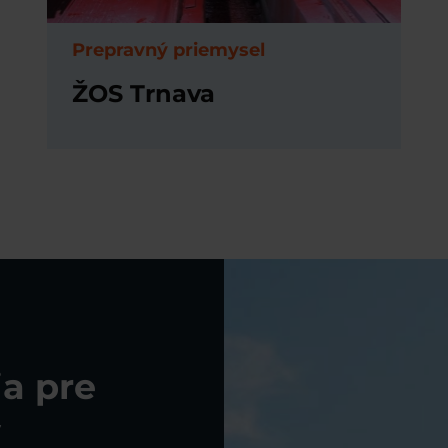
Prepravný priemysel
ŽOS Trnava
a pre
y