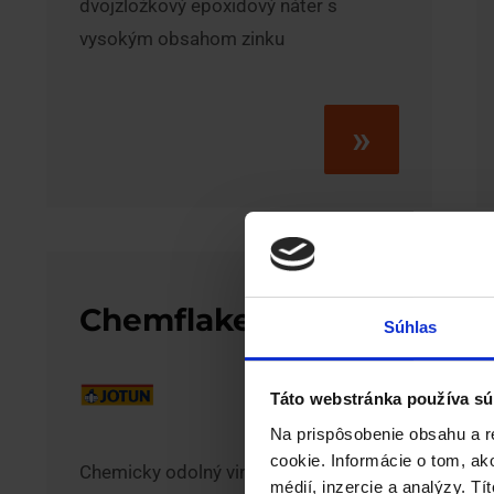
dvojzložkový epoxidový náter s
vysokým obsahom zinku
»
Chemflake Special
Súhlas
Táto webstránka používa sú
Na prispôsobenie obsahu a r
cookie. Informácie o tom, ak
Chemicky odolný vinylesterový náter
médií, inzercie a analýzy. Tí