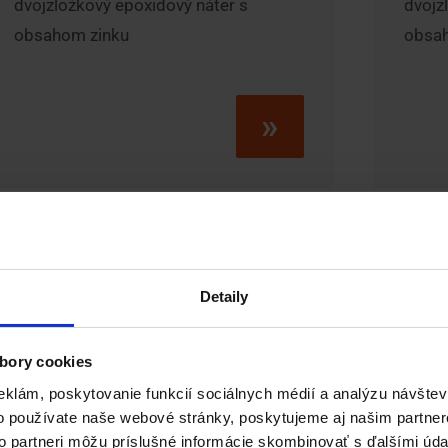
dvojzložkový epoxidový náter s
dvojz
obsahom zinku
obsa
»
Conseal Touch-Up
Ep
Detaily
bory cookies
eklám, poskytovanie funkcií sociálnych médií a analýzu návšte
o používate naše webové stránky, poskytujeme aj našim partner
Akrylový náter
Tepel
to partneri môžu príslušné informácie skombinovať s ďalšími údaj