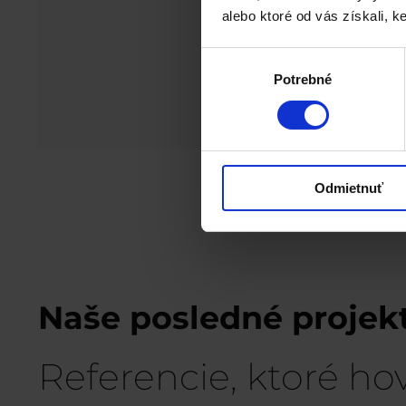
alebo ktoré od vás získali, ke
Výber
Potrebné
súhlasu
»
Odmietnuť
Naše posledné projek
Referencie, ktoré hov