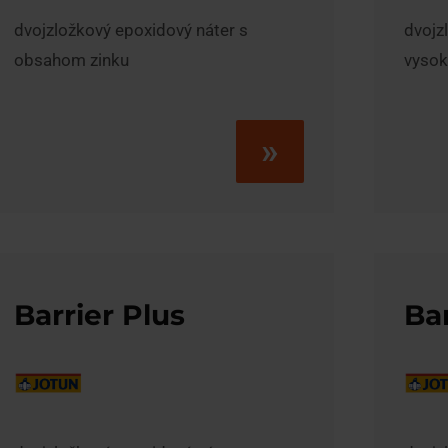
dvojzložkový epoxidový náter s
dvojz
obsahom zinku
vyso
»
Barrier Plus
Ba