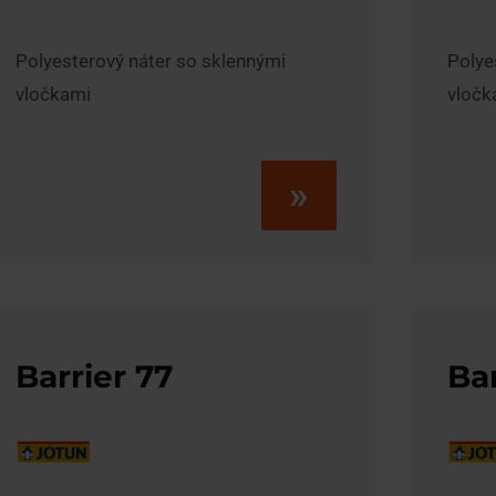
Polyesterový náter so sklennými
Polye
vločkami
vločk
»
Barrier 77
Bar