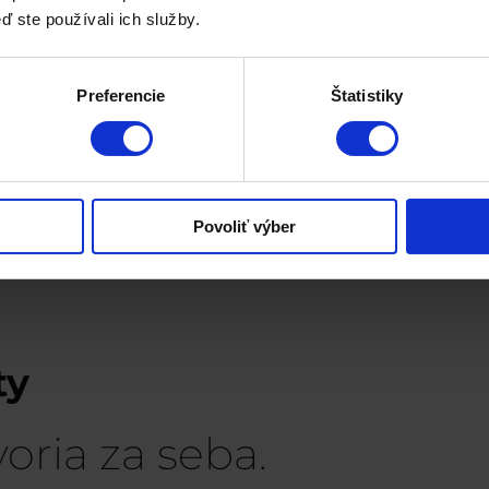
epoxi
ď ste používali ich služby.
Preferencie
Štatistiky
»
Povoliť výber
1
2
3
…
5
ty
oria za seba.