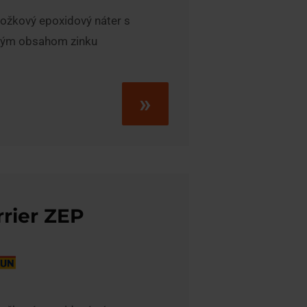
ložkový epoxidový náter s
kým obsahom zinku
»
rrier ZEP