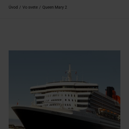
O nás
Úvod
Vo svete
Queen Mary 2
Kontakty
Chcem poradiť